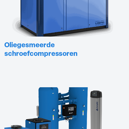
Oliegesmeerde
schroefcompressoren