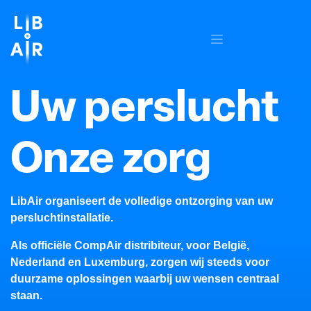
OVERSLAAN NAAR INHOUD
Uw perslucht
Onze zorg
LibAir organiseert de volledige ontzorging van uw
persluchtinstallatie.
Als officiële CompAir distribiteur, voor België,
Nederland en Luxemburg, zorgen wij steeds voor
duurzame oplossingen waarbij uw wensen centraal
staan.