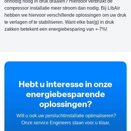
onnodig hoog in druk draaien? Hierdoor verbruikt de
compressor installatie meer stroom dan nodig. Bij LibAir
hebben we hiervoor verschillende oplossingen om uw druk
te verlagen of te stabiliseren. Want elke bar(g) in druk
zakken betekent een energiebesparing van +-7%!
Hebt u interesse in onze
energiebesparende
oplossingen?
Wilt u ook uw persluchtinstallatie optimaliseren?
Onze service Engineers staan voor u klaar.