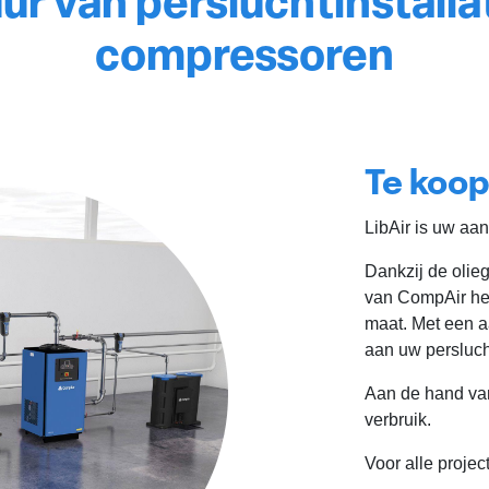
r van persluchtinstallat
compressoren
Te koo
LibAir is uw aan
Dankzij de olie
van CompAir he
maat. Met een a
aan uw persluch
Aan de hand van
verbruik.
Voor alle projec