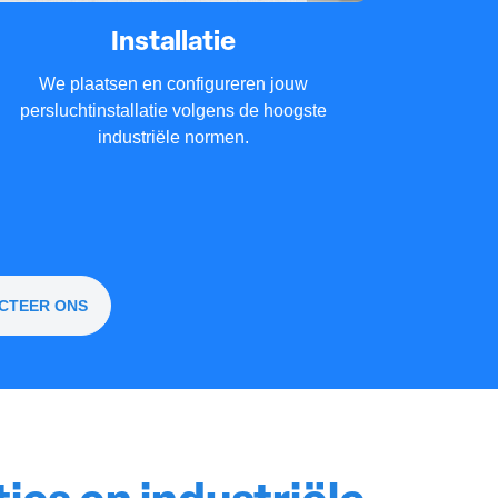
Installatie
We plaatsen en configureren jouw
persluchtinstallatie volgens de hoogste
industriële normen.
CTEER ONS