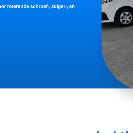
or roterende schroef-, zuiger-, en