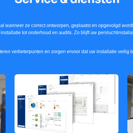
Service & diensten
imaal wanneer ze correct ontworpen, geplaatst en opgevolgd wor
nstallatie tot onderhoud en audits. Zo blijft uw persluchtinstal
ren verbeterpunten en zorgen ervoor dat uw installatie veilig bli