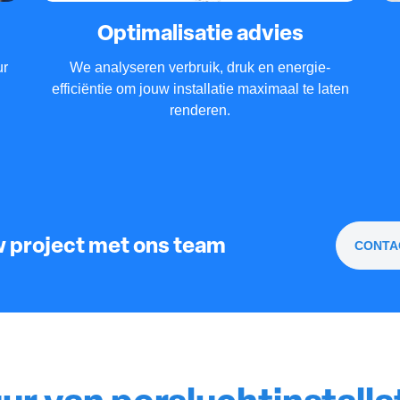
Optimalisatie advies
ur
We analyseren verbruik, druk en energie-
efficiëntie om jouw installatie maximaal te laten
renderen.
 project met ons team
CONTA