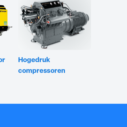
or
Hogedruk
compressoren