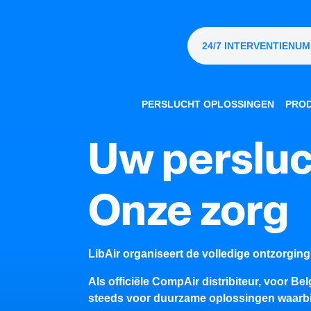
OVERSLAAN NAAR INHOUD
24/7 INTERVENTIENU
PERSLUCHT OPLOSSINGEN
PRO
Uw perslu
Onze zorg
LibAir organiseert de volledige ontzorging
Als officiële CompAir distribiteur, voor B
steeds voor duurzame oplossingen waarbi