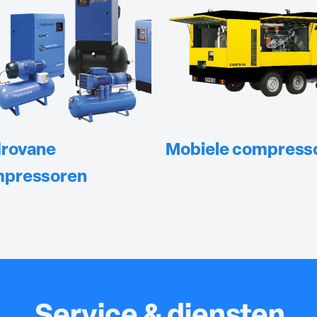
rovane
Mobiele compress
pressoren