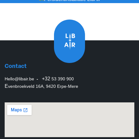
Contact
+32
Hello@libair.be
-
53 390 900
E
venbroekveld 16A, 9420 Erpe-Mere