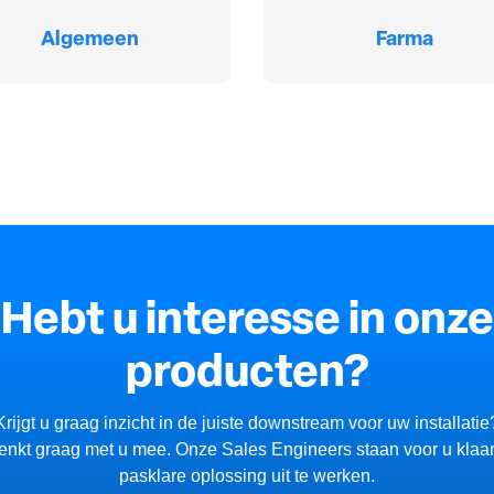
Algemeen
Farma
Hebt u interesse in onze
producten?
Krijgt u graag inzicht in de juiste downstream voor uw installatie
denkt graag met u mee. Onze Sales Engineers staan voor u klaa
pasklare oplossing uit te werken.