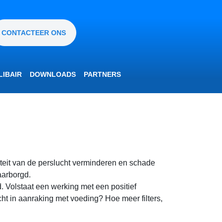
CONTACTEER ONS
IBAIR
DOWNLOADS
PARTNERS
liteit van de perslucht verminderen en schade
aarborgd.
 Volstaat een werking met een positief
cht in aanraking met voeding? Hoe meer filters,