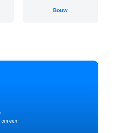
Bouw
?
r om een