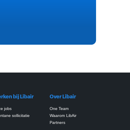
rken bij Libair
Over Libair
e jobs
One Team
tane sollicitatie
Waarom LibAir
Partners