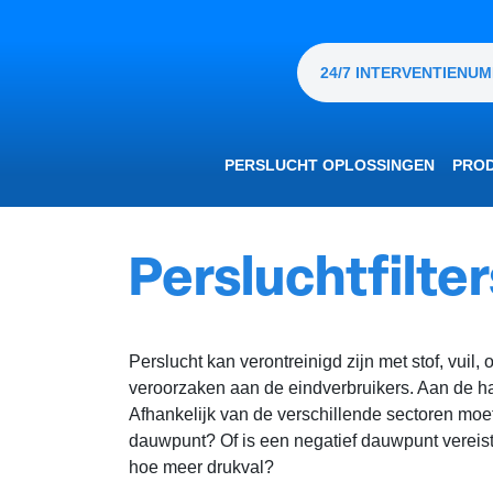
OVERSLAAN NAAR INHOUD
24/7 INTERVENTIENU
PERSLUCHT OPLOSSINGEN
PRO
Persluchtfilte
Perslucht kan verontreinigd zijn met stof, vui
veroorzaken aan de eindverbruikers. Aan de hand
​Afhankelijk van de verschillende sectoren m
dauwpunt? Of is een negatief dauwpunt vereist?
hoe meer drukval?