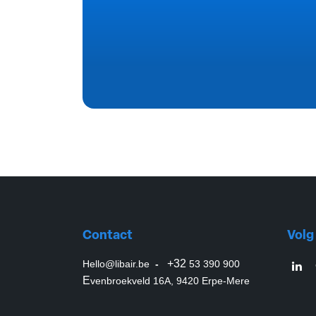
Contact
Volg
+32
Hello@libair.be
-
53 390 900
E
venbroekveld 16A, 9420 Erpe-Mere