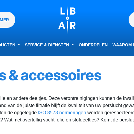
MMER
DUCTEN
SERVICE & DIENSTEN
ONDERDELEN
WAAROM L
rs & accessoires
l, olie en andere deeltjes. Deze verontreinigingen kunnen de kwa
 van de juiste filtratie blijft de kwaliteit van uw perslucht gew
oeten de opgelegde
ISO 8573 normeringen
worden gerespecteerd.
 Wat met overtollig vocht, olie en stofdeeltjes? Komt de perslu