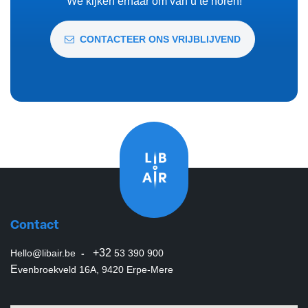
We kijken ernaar om van u te horen!
CONTACTEER ONS VRIJBLIJVEND
Contact
+32
Hello@libair.be
-
53 390 900
E
venbroekveld 16A, 9420 Erpe-Mere