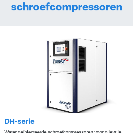
schroefcompressoren
DH-serie
Water geïnjecteerde schroefcompressoren voor olievrije