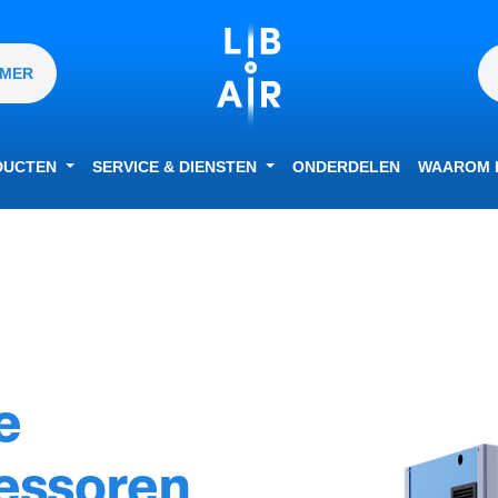
MMER
DUCTEN
SERVICE & DIENSTEN
ONDERDELEN
WAAROM L
e
essoren