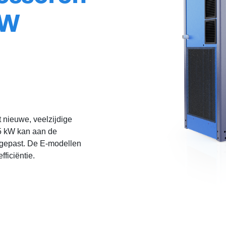
kW
t nieuwe, veelzijdige
45 kW kan aan de
ngepast. De E-modellen
ficiëntie.