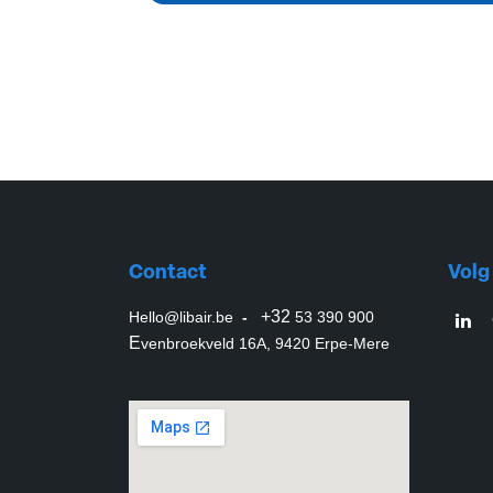
Contact
Volg
+32
Hello@libair.be
-
53 390 900
E
venbroekveld 16A, 9420 Erpe-Mere