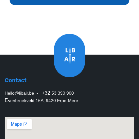
Contact
+32
Hello@libair.be
-
53 390 900
E
venbroekveld 16A, 9420 Erpe-Mere